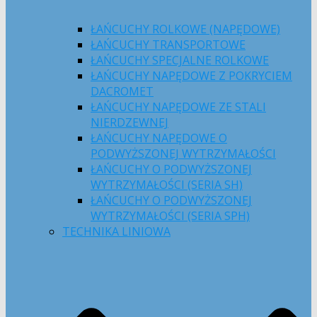
ŁAŃCUCHY ROLKOWE (NAPĘDOWE)
ŁAŃCUCHY TRANSPORTOWE
ŁAŃCUCHY SPECJALNE ROLKOWE
ŁAŃCUCHY NAPĘDOWE Z POKRYCIEM
DACROMET
ŁAŃCUCHY NAPĘDOWE ZE STALI
NIERDZEWNEJ
ŁAŃCUCHY NAPĘDOWE O
PODWYŻSZONEJ WYTRZYMAŁOŚCI
ŁAŃCUCHY O PODWYŻSZONEJ
WYTRZYMAŁOŚCI (SERIA SH)
ŁAŃCUCHY O PODWYŻSZONEJ
WYTRZYMAŁOŚCI (SERIA SPH)
TECHNIKA LINIOWA