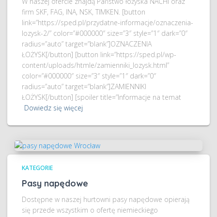
W naszej ofercie znajdą Państwo łożyska NACHI oraz
firm SKF, FAG, INA, NSK, TIMKEN. [button
link=”https://sped.pl/przydatne-informacje/oznaczenia-
lozysk-2/” color=”#000000″ size=”3″ style=”1″ dark=”0″
radius=”auto” target=”blank”]OZNACZENIA
ŁOŻYSK[/button] [button link=”https://sped.pl/wp-
content/uploads/htmle/zamienniki_lozysk.html”
color=”#000000″ size=”3″ style=”1″ dark=”0″
radius=”auto” target=”blank”]ZAMIENNIKI
ŁOŻYSK[/button] [spoiler title=”Informacje na temat
Dowiedz się więcej
KATEGORIE
Pasy napędowe
Dostępne w naszej hurtowni pasy napędowe opierają
się przede wszystkim o ofertę niemieckiego