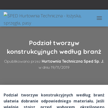
PRZEŁ
Podział tworzyw
konstrukcyjnych według branż
Opublikowano przez
Hurtownia Techniczna Sped Sp. J.
w dniu
19/11/2019
Podział tworzyw konstrukcyjnych według branż
ułatwia dobranie odpowiedniego materiału. Jeśli
właśnie stoisz przed wyborem określonego