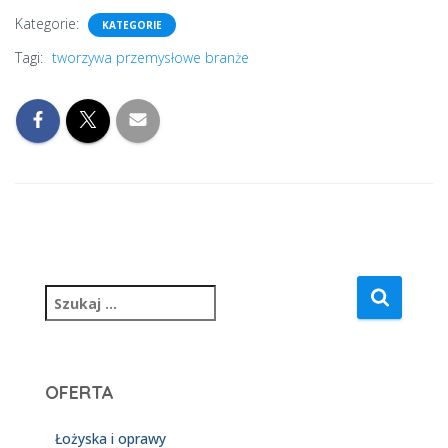
Kategorie:
KATEGORIE
Tagi:
tworzywa przemysłowe branże
S
z
u
k
a
OFERTA
j
:
Łożyska i oprawy