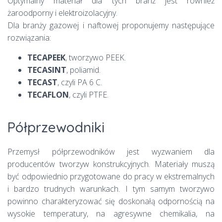
Optymalny materiał dla tych branż jest również
żaroodporny i elektroizolacyjny.
Dla branży gazowej i naftowej proponujemy następujące
rozwiązania:
TECAPEEK
, tworzywo PEEK.
TECASINT
, poliamid.
TECAST
, czyli PA 6 C.
TECAFLON
, czyli PTFE.
Półprzewodniki
Przemysł półprzewodników jest wyzwaniem dla
producentów tworzyw konstrukcyjnych. Materiały muszą
być odpowiednio przygotowane do pracy w ekstremalnych
i bardzo trudnych warunkach. I tym samym tworzywo
powinno charakteryzować się doskonałą odpornością na
wysokie temperatury, na agresywne chemikalia, na