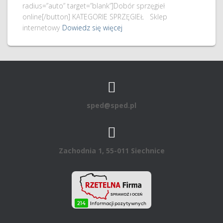
radius=”auto” target=”blank”]Dobór sprzęgieł
online[/button] KATEGORIE SPRZĘGIEŁ Sklep
internetowy
Dowiedz się więcej
sped@sped.pl
Zachodnia 1, 55-011 Siechnice