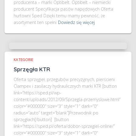
producenta – marki Optibelt. Optibelt – niemiecki
producent Specyfikacja pasów napędowych Oferta
hurtowni Sped Dzięki temu mamy pewność, że
asortyment ten spełni
Dowiedz się więcej
KATEGORIE
Sprzęgła KTR
Oferta sprzęgieł, przegubów precyzyjnych, pierścieni
Clampex i zasilaczy hydraulicznych marki KTR [button
link=”https://sped.pl/wp-
content/uploads/2012/09/Sprzegla-przemyslowe.html”
color=”#000000″ size=”3″ style=”1″ dark=”0″
radius=”auto” target=”blank”]Przewodnik po
sprzęgłach[/button] [button
link=”https://sped.pl/oferta/dobor-sprzegiel-online/”
color=”#000000″ size=”3″ style=”1″ dark=”0″