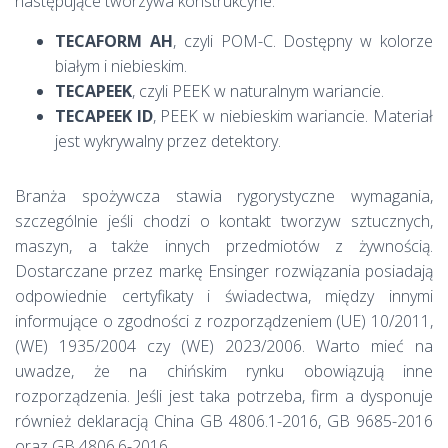
następujące tworzywa konstrukcyne:
TECAFORM AH
, czyli POM-C. Dostępny w kolorze
białym i niebieskim.
TECAPEEK
, czyli PEEK w naturalnym wariancie.
TECAPEEK ID
, PEEK w niebieskim wariancie. Materiał
jest wykrywalny przez detektory.
Branża spożywcza stawia rygorystyczne wymagania,
szczególnie jeśli chodzi o kontakt tworzyw sztucznych,
maszyn, a także innych przedmiotów z żywnością.
Dostarczane przez markę Ensinger rozwiązania posiadają
odpowiednie certyfikaty i świadectwa, między innymi
informujące o zgodności z rozporządzeniem (UE) 10/2011,
(WE) 1935/2004 czy (WE) 2023/2006. Warto mieć na
uwadze, że na chińskim rynku obowiązują inne
rozporządzenia. Jeśli jest taka potrzeba, firm a dysponuje
również deklaracją China GB 4806.1-2016, GB 9685-2016
oraz GB 4806.6-2016.