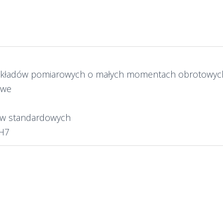
 układów pomiarowych o małych momentach obrotowyc
owe
rów standardowych
 H7