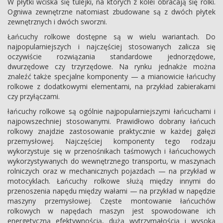
W płytki wciska się tulejki, na których z kolei obracają się rolki.
Ogniwa zewnętrzne natomiast zbudowane są z dwóch płytek
zewnętrznych i dwóch sworzni.
Łańcuchy rolkowe dostępne są w wielu wariantach. Do
najpopularniejszych i najczęściej stosowanych zalicza się
oczywiście rozwiązania standardowe jednorzędowe,
dwurzędowe czy trzyrzędowe. Na rynku jednakże można
znaleźć także specjalne komponenty — a mianowicie łańcuchy
rolkowe z dodatkowymi elementami, na przykład zabierakami
czy przyłączami.
łańcuchy rolkowe są ogólnie najpopularniejszymi łańcuchami i
najpowszechniej stosowanymi. Prawidłowo dobrany łańcuch
rolkowy znajdzie zastosowanie praktycznie w każdej gałęzi
przemysłowej. Najczęściej komponenty tego rodzaju
wykorzystuje się w przenośnikach taśmowych i łańcuchowych
wykorzystywanych do wewnętrznego transportu, w maszynach
rolniczych oraz w mechanicznych pojazdach — na przykład w
motocyklach. Łańcuchy rolkowe służą między innymi do
przenoszenia napędu między wałami — na przykład w napędzie
maszyny przemysłowej. Częste montowanie łańcuchów
rolkowych w napędach maszyn jest spowodowane ich
energetyczną efektywnością, dużą wytrzymałością i wysoką