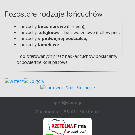
Pozostałe rodzaje łańcuchów:
łańcuchy
bezsmarowe
(lambda),
łańcuchy
tulejkowe
– bezsworzniowe (hollow pin),
łańcuchy
o podwójnej podziałce
,
łańcuchy
lamelowe
.
– do oferowanych przez nas łańcuchów posiadamy
odpowiednie koła pasowe.
sped@sped.pl
Zachodnia 1, 55-011 Siechnice