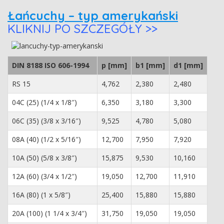
Łańcuchy – typ amerykański
KLIKNIJ PO SZCZEGÓŁY >>
DIN 8188 ISO 606-1994
p [mm]
b1 [mm]
d1 [mm]
RS 15
4,762
2,380
2,480
04C (25) (1/4 x 1/8″)
6,350
3,180
3,300
06C (35) (3/8 x 3/16″)
9,525
4,780
5,080
08A (40) (1/2 x 5/16″)
12,700
7,950
7,920
10A (50) (5/8 x 3/8″)
15,875
9,530
10,160
12A (60) (3/4 x 1/2″)
19,050
12,700
11,910
16A (80) (1 x 5/8″)
25,400
15,880
15,880
20A (100) (1 1/4 x 3/4″)
31,750
19,050
19,050