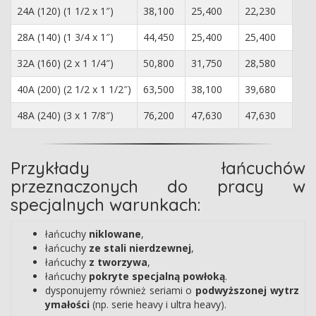
24A (120) (1 1/2 x 1″)
38,100
25,400
22,230
28A (140) (1 3/4 x 1″)
44,450
25,400
25,400
32A (160) (2 x 1 1/4″)
50,800
31,750
28,580
40A (200) (2 1/2 x 1 1/2″)
63,500
38,100
39,680
48A (240) (3 x 1 7/8″)
76,200
47,630
47,630
Przykłady łańcuchów
przeznaczonych do pracy w
specjalnych warunkach:
łańcuchy
niklowane
,
łańcuchy
ze stali nierdzewnej
,
łańcuchy
z tworzywa
,
łańcuchy
pokryte specjalną powłoką
.
dysponujemy również seriami o
podwyższonej wytrz
ymałości
(np. serie heavy i ultra heavy).