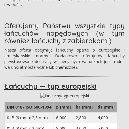
trwałością.
Oferujemy Państwu wszystkie typy
łańcuchów napędowych (w tym
również łańcuchy z zabierakami).
Nasza oferta obejmuje łańcuchy oparte o europejskie i
amerykańskie normy. Dodatkowo oferujemy łańcuchy
przystosowane do pracy w specjalnych warunkach (np. trudne
warunki atmosferyczne lub chemiczne).
Łańcuchy — typ europejski
DIN 8187 ISO 606-1994
p [mm]
b1 [mm]
d1 [mm]
04B (6 mm x 2,8 mm)
6,000
2,800
4,000
05B (8 mm x 3 mm)
8,000
3,000
5,000