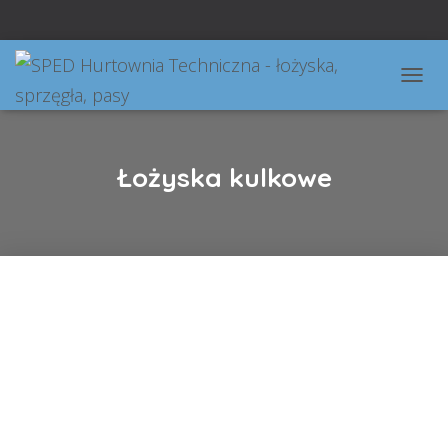
P
R
Z
E
Ł
Łożyska kulkowe
Ą
C
Z
N
A
W
I
G
A
C
J
Ę