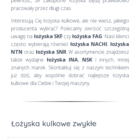
pewność, że zakupione łożyska będą prawidłowo
pracowały przez długi czas.
Interesują Cię łożyska kulkowe, ale nie wiesz, jakiego
producenta wybrać? Polecamy zwrócić szczególną
uwagę na
łożyska SKF
czy
łożyska FAG
. Nasi klienci
często wybierają również
łożyska NACHI
,
łożyska
NTN
oraz
łożyska SNR
. W asortymencie znajdziesz
także wydajne
łożyska INA
,
NSK
i innych, mniej
znanych marek. Skontaktuj się z naszym technikiem
już dziś, aby wspólnie dobrać najlepsze łożyska
kulkowe dla Ciebie i Twojej maszyny.
Łożyska kulkowe zwykłe