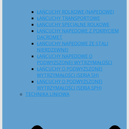
ŁAŃCUCHY ROLKOWE (NAPĘDOWE)
ŁAŃCUCHY TRANSPORTOWE
ŁAŃCUCHY SPECJALNE ROLKOWE
ŁAŃCUCHY NAPĘDOWE Z POKRYCIEM
DACROMET
ŁAŃCUCHY NAPĘDOWE ZE STALI
NIERDZEWNEJ
ŁAŃCUCHY NAPĘDOWE O
PODWYŻSZONEJ WYTRZYMAŁOŚCI
ŁAŃCUCHY O PODWYŻSZONEJ
WYTRZYMAŁOŚCI (SERIA SH)
ŁAŃCUCHY O PODWYŻSZONEJ
WYTRZYMAŁOŚCI (SERIA SPH)
TECHNIKA LINIOWA