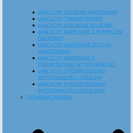
ŁAŃCUCHY ROLKOWE (NAPĘDOWE)
ŁAŃCUCHY TRANSPORTOWE
ŁAŃCUCHY SPECJALNE ROLKOWE
ŁAŃCUCHY NAPĘDOWE Z POKRYCIEM
DACROMET
ŁAŃCUCHY NAPĘDOWE ZE STALI
NIERDZEWNEJ
ŁAŃCUCHY NAPĘDOWE O
PODWYŻSZONEJ WYTRZYMAŁOŚCI
ŁAŃCUCHY O PODWYŻSZONEJ
WYTRZYMAŁOŚCI (SERIA SH)
ŁAŃCUCHY O PODWYŻSZONEJ
WYTRZYMAŁOŚCI (SERIA SPH)
TECHNIKA LINIOWA