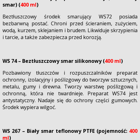
smar) (
400 ml
)
Beztłuszczowy środek smarujący WS72 posiada
bezbarwną postać. Chroni przed ścieraniem, zużyciem,
wodą, kurzem, sklejaniem i brudem. Likwiduje skrzypienia
i tarcie, a także zabezpiecza przed korozją.
WS 74 – Beztłuszczowy smar silikonowy (
400 ml
)
Pozbawiony tłuszczów i rozpuszczalników preparat
ochronny, izolacyjny i poślizgowy do tworzyw sztucznych,
metalu, gumy i drewna. Tworzy warstwę poślizgową i
ochronną, która nie twardnieje. Preparat WS74 jest
antystatyczny. Nadaje się do ochrony części gumowych.
Środek wypiera wilgoć.
WS 267 – Biały smar teflonowy PTFE (pojemność:
400
ml
)