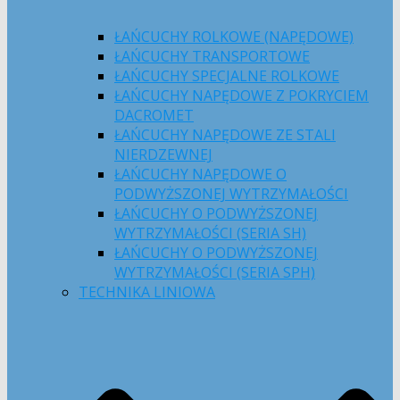
ŁAŃCUCHY ROLKOWE (NAPĘDOWE)
ŁAŃCUCHY TRANSPORTOWE
ŁAŃCUCHY SPECJALNE ROLKOWE
ŁAŃCUCHY NAPĘDOWE Z POKRYCIEM
DACROMET
ŁAŃCUCHY NAPĘDOWE ZE STALI
NIERDZEWNEJ
ŁAŃCUCHY NAPĘDOWE O
PODWYŻSZONEJ WYTRZYMAŁOŚCI
ŁAŃCUCHY O PODWYŻSZONEJ
WYTRZYMAŁOŚCI (SERIA SH)
ŁAŃCUCHY O PODWYŻSZONEJ
WYTRZYMAŁOŚCI (SERIA SPH)
TECHNIKA LINIOWA