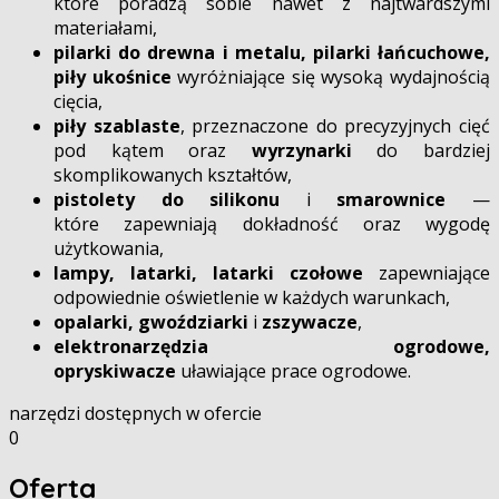
które poradzą sobie nawet z najtwardszymi
materiałami,
pilarki do drewna i metalu, pilarki łańcuchowe,
piły ukośnice
wyróżniające się wysoką wydajnością
cięcia,
piły szablaste
, przeznaczone do precyzyjnych cięć
pod kątem oraz
wyrzynarki
do bardziej
skomplikowanych kształtów,
pistolety do silikonu
i
smarownice
—
które zapewniają dokładność oraz wygodę
użytkowania,
lampy, latarki, latarki czołowe
zapewniające
odpowiednie oświetlenie w każdych warunkach,
opalarki, gwoździarki
i
zszywacze
,
elektronarzędzia ogrodowe,
opryskiwacze
uławiające prace ogrodowe.
narzędzi dostępnych w ofercie
0
Oferta