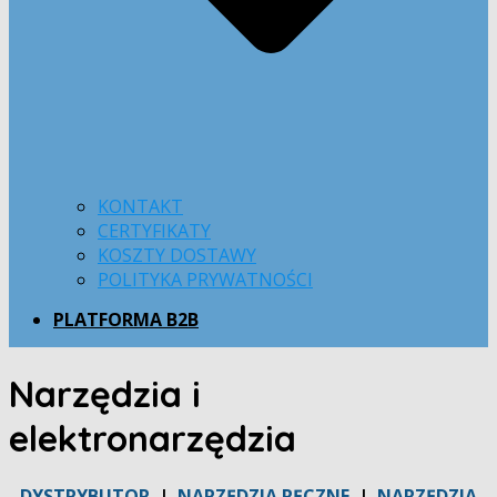
KONTAKT
CERTYFIKATY
KOSZTY DOSTAWY
POLITYKA PRYWATNOŚCI
PLATFORMA B2B
Narzędzia i
elektronarzędzia
DYSTRYBUTOR
|
NARZĘDZIA RĘCZNE
|
NARZĘDZIA