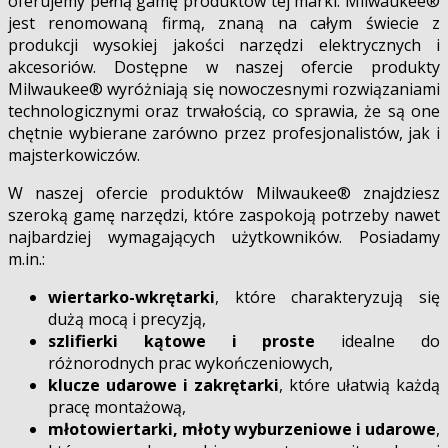
oferujemy pełną gamę produktów tej marki. Milwaukee®
jest renomowaną firmą, znaną na całym świecie z
produkcji wysokiej jakości narzędzi elektrycznych i
akcesoriów. Dostępne w naszej ofercie produkty
Milwaukee® wyróżniają się nowoczesnymi rozwiązaniami
technologicznymi oraz trwałością, co sprawia, że są one
chętnie wybierane zarówno przez profesjonalistów, jak i
majsterkowiczów.
W naszej ofercie produktów Milwaukee® znajdziesz
szeroką gamę narzędzi, które zaspokoją potrzeby nawet
najbardziej wymagających użytkowników. Posiadamy
m.in.:
wiertarko-wkrętarki
, które charakteryzują się
dużą mocą i precyzją,
szlifierki kątowe i proste
idealne do
różnorodnych prac wykończeniowych,
klucze udarowe i zakrętarki
, które ułatwią każdą
pracę montażową,
młotowiertarki, młoty wyburzeniowe i udarowe
,