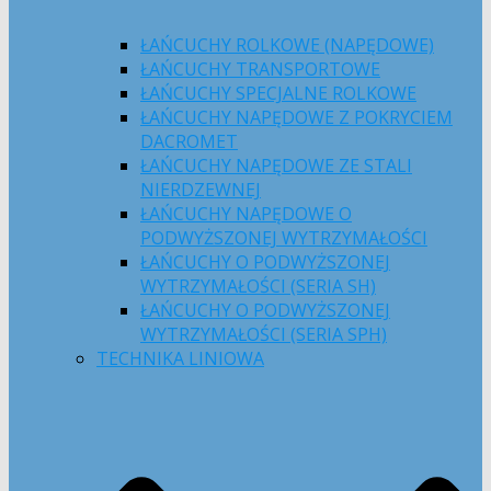
ŁAŃCUCHY ROLKOWE (NAPĘDOWE)
ŁAŃCUCHY TRANSPORTOWE
ŁAŃCUCHY SPECJALNE ROLKOWE
ŁAŃCUCHY NAPĘDOWE Z POKRYCIEM
DACROMET
ŁAŃCUCHY NAPĘDOWE ZE STALI
NIERDZEWNEJ
ŁAŃCUCHY NAPĘDOWE O
PODWYŻSZONEJ WYTRZYMAŁOŚCI
ŁAŃCUCHY O PODWYŻSZONEJ
WYTRZYMAŁOŚCI (SERIA SH)
ŁAŃCUCHY O PODWYŻSZONEJ
WYTRZYMAŁOŚCI (SERIA SPH)
TECHNIKA LINIOWA