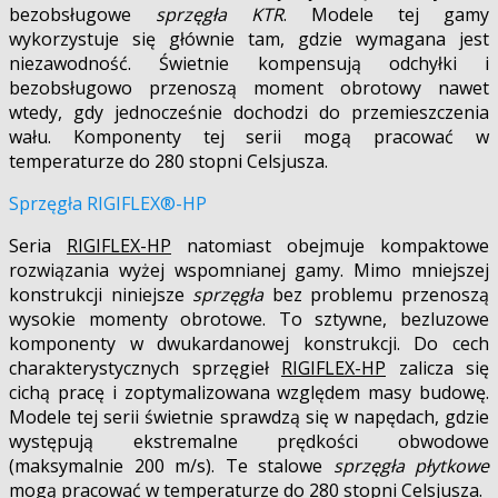
bezobsługowe
sprzęgła KTR
. Modele tej gamy
wykorzystuje się głównie tam, gdzie wymagana jest
niezawodność. Świetnie kompensują odchyłki i
bezobsługowo przenoszą moment obrotowy nawet
wtedy, gdy jednocześnie dochodzi do przemieszczenia
wału. Komponenty tej serii mogą pracować w
temperaturze do 280 stopni Celsjusza.
Sprzęgła RIGIFLEX®-HP
Seria
RIGIFLEX-HP
natomiast obejmuje kompaktowe
rozwiązania wyżej wspomnianej gamy. Mimo mniejszej
konstrukcji niniejsze
sprzęgła
bez problemu przenoszą
wysokie momenty obrotowe. To sztywne, bezluzowe
komponenty w dwukardanowej konstrukcji. Do cech
charakterystycznych sprzęgieł
RIGIFLEX-HP
zalicza się
cichą pracę i zoptymalizowana względem masy budowę.
Modele tej serii świetnie sprawdzą się w napędach, gdzie
występują ekstremalne prędkości obwodowe
(maksymalnie 200 m/s). Te stalowe
sprzęgła płytkowe
mogą pracować w temperaturze do 280 stopni Celsjusza.