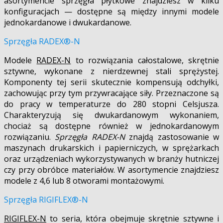
asortymencie sprzęgła płytkowe znajdziesz w kilku
konfiguracjach — dostępne są między innymi modele
jednokardanowe i dwukardanowe.
Sprzęgła RADEX®-N
Modele
RADEX-N
to rozwiązania całostalowe, skrętnie
sztywne, wykonane z nierdzewnej stali sprężystej.
Komponenty tej serii skutecznie kompensują odchyłki,
zachowując przy tym przywracające siły. Przeznaczone są
do pracy w temperaturze do 280 stopni Celsjusza.
Charakteryzują się dwukardanowym wykonaniem,
chociaż są dostępne również w jednokardanowym
rozwiązaniu.
Sprzęgła RADEX-N
znajdą zastosowanie w
maszynach drukarskich i papierniczych, w sprężarkach
oraz urządzeniach wykorzystywanych w branży hutniczej
czy przy obróbce materiałów. W asortymencie znajdziesz
modele z 4,6 lub 8 otworami montażowymi.
Sprzęgła RIGIFLEX®-N
RIGIFLEX-N
to seria, która obejmuje skrętnie sztywne i