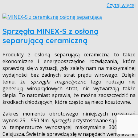
Czytaj więcej
Sprzęgła MINEX-S z osłoną
separującą ceramiczną
Produkty z osłoną separującą ceramiczną to także
ekonomiczne i energooszczędne rozwiązania, które
sprawdzą się w sytuacji, gdy zależy nam na maksymalnej
wydajności bez żadnych strat prądu wirowego. Dzięki
temu, że
sprzęgła magnetyczne
tego rodzaju nie
generują wiroprądowych strat, nie wytwarzają także
ciepła. To natomiast sprawia, że można zaoszczędzić na
środkach chłodzących, które często są nieco kosztowne.
Zakres momentu obrotowego niniejszych rozwiązań
wynosi 25 – 550 Nm.
Sprzęgła
przystosowane są do pracy
w temperaturze wynoszącej maksymalnie 300 stopni
Celsjusza. Świetnie sprawdzą się w napędach wentylatora,