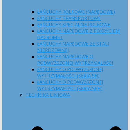
ŁAŃCUCHY ROLKOWE (NAPĘDOWE)
ŁAŃCUCHY TRANSPORTOWE
ŁAŃCUCHY SPECJALNE ROLKOWE
ŁAŃCUCHY NAPĘDOWE Z POKRYCIEM
DACROMET
ŁAŃCUCHY NAPĘDOWE ZE STALI
NIERDZEWNEJ
ŁAŃCUCHY NAPĘDOWE O
PODWYŻSZONEJ WYTRZYMAŁOŚCI
ŁAŃCUCHY O PODWYŻSZONEJ
WYTRZYMAŁOŚCI (SERIA SH)
ŁAŃCUCHY O PODWYŻSZONEJ
WYTRZYMAŁOŚCI (SERIA SPH)
TECHNIKA LINIOWA