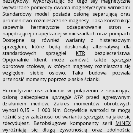
bezstykowy, wykorzystując do tego siły magnetyczne
wytwarzane pomiędzy dwoma magnetycznymi wirnikami.
Standardowy model posiada osłonę separującą oraz
promieniowo rozmieszczone magnesy. Taka konstrukcja
zapewnia hermetyczne odseparowanie stron –
napędzającej i napędzanej w mieszadłach oraz pompach.
Dostępne są również warianty z histerezowym
sprzęgłem, które będą doskonałą alternatywą dla
standardowych sprzęgieł
KTR
bezpieczeństwa.
Opcjonalnie klient może zamówić także
sprzęgła
obrotowe czołowe, w których magnesy rozmieszcza się
względem siebie osiowo. Taka budowa pozwala
przenosić momenty poprzez płaskie ścianki.
Hermetyczne uszczelnienie w połączeniu z separującą
osłoną zabezpiecza
sprzęgła KTR
przed agresywnym
działaniem mediów. Zakres momentów obrotowych
wynosi 0,15 – 1 000 Nm. Oczywiście wartości te mogą
różnić się w zależności od wariantu
sprzęgła
, na jakie się
zdecydujesz. Bezobsługowe komponenty serii
MINEX
wyróżniają się długą żywotnością oraz zdolnością