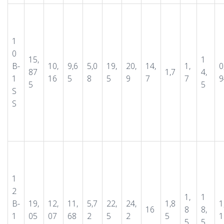
1
0
15,
1
B-
10,
9,6
5,0
19,
20,
14,
1,
0
87
1,7
4,
1
16
5
8
5
9
7
7
9
5
5
S
S
1
2
1,
1
B-
19,
12,
11,
5,7
22,
24,
1,8
1
16
8
8,
1
05
07
68
2
5
2
5
1
5
5