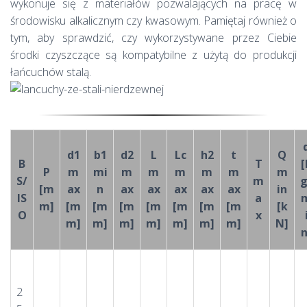
wykonuje się z materiałów pozwalających na pracę w
środowisku alkalicznym czy kwasowym. Pamiętaj również o
tym, aby sprawdzić, czy wykorzystywane przez Ciebie
środki czyszczące są kompatybilne z użytą do produkcji
łańcuchów stalą.
d1
b1
d2
L
Lc
h2
t
Q
B
T
[
P
m
mi
m
m
m
m
m
m
S/
m
g
[m
ax
n
ax
ax
ax
ax
ax
in
IS
a
m]
[m
[m
[m
[m
[m
[m
[m
[k
O
x
m]
m]
m]
m]
m]
m]
m]
N]
n
2