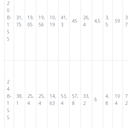
2
0
B-
31,
19,
19,
10,
41,
26,
3,
3
45
4,5
59
1
75
05
56
19
3
4
5
7
S
S
2
4
B-
38,
25,
25,
14,
53,
57,
33,
4,
10
7
6
1
1
4
4
63
4
8
2
8
4
2
S
S