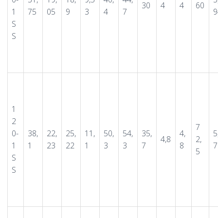
30
4
4
60
1
75
05
9
3
4
7
9
S
S
1
2
7
0-
38,
22,
25,
11,
50,
54,
35,
4,
5
4,8
2,
1
1
23
22
1
3
3
7
8
7
5
S
S