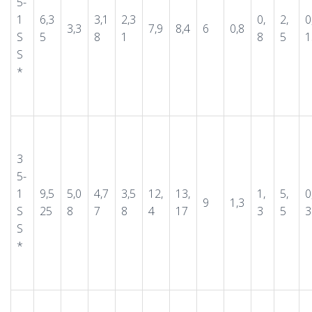
5-
1
6,3
3,1
2,3
0,
2,
0
3,3
7,9
8,4
6
0,8
S
5
8
1
8
5
1
S
*
3
5-
1
9,5
5,0
4,7
3,5
12,
13,
1,
5,
0
9
1,3
S
25
8
7
8
4
17
3
5
3
S
*