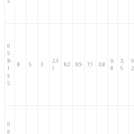
S
0
5
B-
2,3
0,
3,
0
8
5
3
8,2
8,9
7,1
0,8
1
1
8
5
2
S
S
0
6