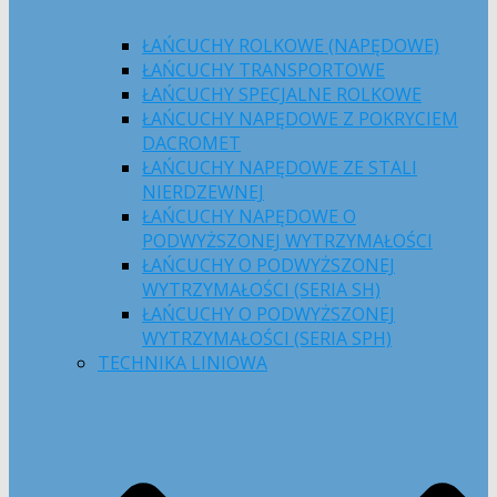
ŁAŃCUCHY ROLKOWE (NAPĘDOWE)
ŁAŃCUCHY TRANSPORTOWE
ŁAŃCUCHY SPECJALNE ROLKOWE
ŁAŃCUCHY NAPĘDOWE Z POKRYCIEM
DACROMET
ŁAŃCUCHY NAPĘDOWE ZE STALI
NIERDZEWNEJ
ŁAŃCUCHY NAPĘDOWE O
PODWYŻSZONEJ WYTRZYMAŁOŚCI
ŁAŃCUCHY O PODWYŻSZONEJ
WYTRZYMAŁOŚCI (SERIA SH)
ŁAŃCUCHY O PODWYŻSZONEJ
WYTRZYMAŁOŚCI (SERIA SPH)
TECHNIKA LINIOWA