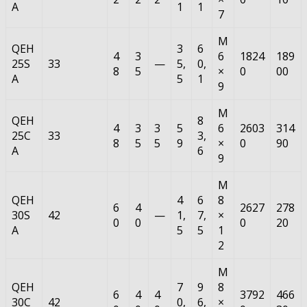
A
1
1
7
M
QEH
3
6
4
3
6
1824
189
25S
33
—
5,
0,
8
5
×
0
00
A
5
1
9
M
QEH
8
4
3
3
5
6
2603
314
25C
33
3,
8
5
5
9
×
0
90
A
6
9
M
QEH
4
6
8
6
4
2627
278
30S
42
—
1,
7,
×
0
0
0
20
A
5
5
1
2
M
QEH
7
9
8
6
4
4
3792
466
30C
42
0,
6,
×