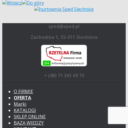
sped@sped.pl
Zachodnia 1, 55-011 Siechnice
+ (48) 71 341 69 75
O FIRMIE
OFERTA
Marki
KATALOGI
SKLEP ONLINE
BAZA WIEDZY