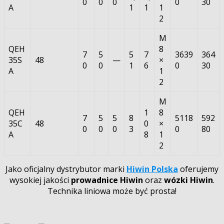
0
0
0
0
30
A
1
1
1
2
M
QEH
8
7
5
5
7
3639
364
35S
48
—
×
0
0
1
6
0
30
A
1
2
M
QEH
1
8
7
5
5
8
5118
592
35C
48
0
×
0
0
0
3
0
80
A
8
1
2
Jako oficjalny dystrybutor marki
Hiwin Polska
oferujemy
wysokiej jakości
prowadnice Hiwin
oraz
wózki Hiwin
.
Technika liniowa może być prosta!