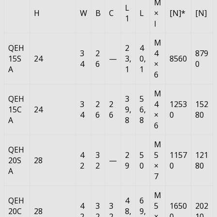
M
L
H
W
B
C
L
×
[N]*
[N]
1
l
M
QEH
2
4
3
2
4
879
15S
24
—
3,
0,
8560
4
6
×
0
A
1
1
6
M
QEH
3
5
3
2
2
4
1253
152
15C
24
9,
6,
4
6
6
×
0
80
A
8
8
6
M
QEH
4
3
2
5
5
1157
121
20S
28
—
2
2
9
0
×
0
80
A
7
M
QEH
4
6
4
3
3
5
1650
202
20C
28
8,
9,
2
2
2
×
0
10