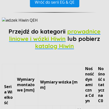
Wróć do serii EG & QE
Przejdź do kategorii
prowadnice
liniowe i wózki Hiwin
lub pobierz
katalog Hiwin
Noś
No
ność
śno
Wymiary
dyn
ść s
Wymiary wózka [m
montażo
ami
tat
Seri
m]
we [mm]
czn
ycz
a Wi
a Cd
na
elko
yn
C0
ść