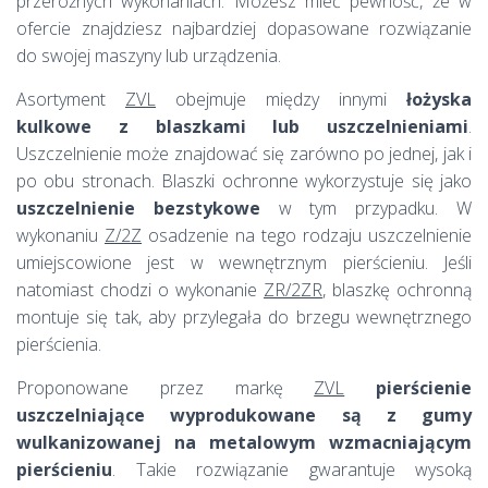
przeróżnych wykonaniach. Możesz mieć pewność, że w
ofercie znajdziesz najbardziej dopasowane rozwiązanie
do swojej maszyny lub urządzenia.
Asortyment
ZVL
obejmuje między innymi
łożyska
kulkowe z blaszkami lub uszczelnieniami
.
Uszczelnienie może znajdować się zarówno po jednej, jak i
po obu stronach. Blaszki ochronne wykorzystuje się jako
uszczelnienie bezstykowe
w tym przypadku. W
wykonaniu
Z/2Z
osadzenie na tego rodzaju uszczelnienie
umiejscowione jest w wewnętrznym pierścieniu. Jeśli
natomiast chodzi o wykonanie
ZR/2ZR
, blaszkę ochronną
montuje się tak, aby przylegała do brzegu wewnętrznego
pierścienia.
Proponowane przez markę
ZVL
pierścienie
uszczelniające wyprodukowane są z gumy
wulkanizowanej na metalowym wzmacniającym
pierścieniu
. Takie rozwiązanie gwarantuje wysoką