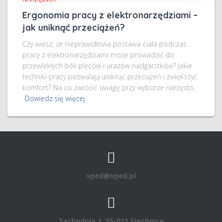
Ergonomia pracy z elektronarzędziami –
jak uniknąć przeciążeń?
Czy wiesz, że nieprawidłowa postawa ciała podczas
pracy z elektronarzędziami może prowadzić do
przewlekłych bóli pleców i urazów nadgarstków? Jakie
techniki pracy pozwalają uniknąć przeciążeń i zwiększyć
komfort? Na co zwrócić uwagę przy wyborze narzędzi,
Dowiedz się więcej
sped@sped.pl
Zachodnia 1, 55-011 Siechnice