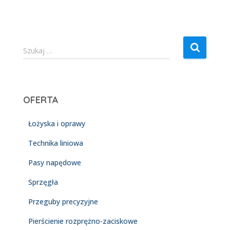
S
Szukaj …
z
u
k
a
OFERTA
j
:
Łożyska i oprawy
Technika liniowa
Pasy napędowe
Sprzęgła
Przeguby precyzyjne
Pierścienie rozprężno-zaciskowe