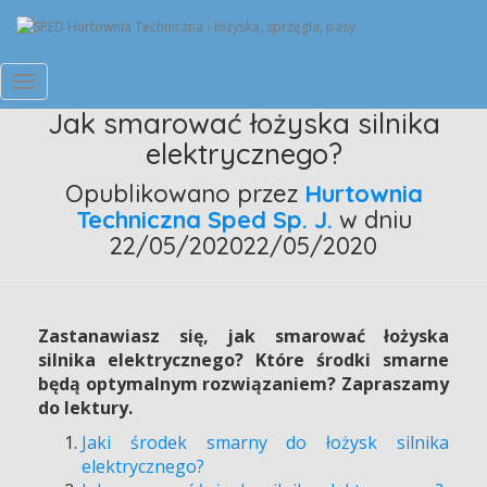
Przełącz
Jak smarować łożyska silnika
Nawigację
elektrycznego?
Opublikowano przez
Hurtownia
Techniczna Sped Sp. J.
w dniu
22/05/2020
22/05/2020
Zastanawiasz się, jak smarować łożyska
silnika elektrycznego? Które środki smarne
będą optymalnym rozwiązaniem? Zapraszamy
do lektury.
Jaki środek smarny do łożysk silnika
elektrycznego?