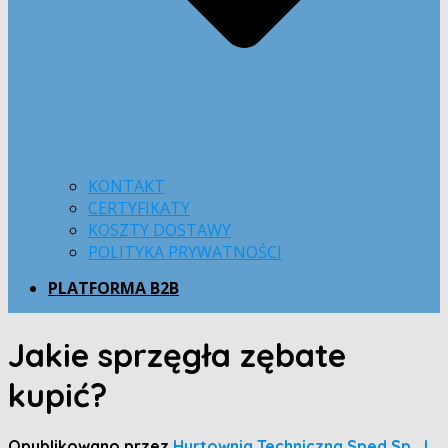
KONTAKT
CERTYFIKATY
KOSZTY DOSTAWY
POLITYKA PRYWATNOŚCI
PLATFORMA B2B
Jakie sprzęgła zębate
kupić?
Opublikowano przez
Hurtownia Techniczna Sped Sp. J.