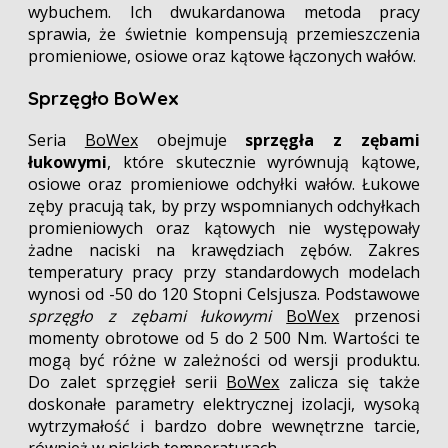
wybuchem. Ich dwukardanowa metoda pracy
sprawia, że świetnie kompensują przemieszczenia
promieniowe, osiowe oraz kątowe łączonych wałów.
Sprzęgło BoWex
Seria
BoWex
obejmuje
sprzęgła z zębami
łukowymi
, które skutecznie wyrównują kątowe,
osiowe oraz promieniowe odchyłki wałów. Łukowe
zęby pracują tak, by przy wspomnianych odchyłkach
promieniowych oraz kątowych nie występowały
żadne naciski na krawędziach zębów. Zakres
temperatury pracy przy standardowych modelach
wynosi od -50 do 120 Stopni Celsjusza. Podstawowe
sprzęgło z zębami łukowymi
BoWex
przenosi
momenty obrotowe od 5 do 2 500 Nm. Wartości te
mogą być różne w zależności od wersji produktu.
Do zalet sprzęgieł serii
BoWex
zalicza się także
doskonałe parametry elektrycznej izolacji, wysoką
wytrzymałość i bardzo dobre wewnętrzne tarcie,
również w niskich temperaturach.