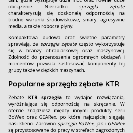
tam, gdzie występuje duża moc oraz równie duże
obciążenie. Nierzadko
sprzęgła zębate
charakteryzują się doskonałą odpornością na
trudne warunki środowiskowe, smary, agresywne
media, a także robocze płyny.
Kompaktowa budowa oraz świetne parametry
sprawiają, że
sprzęgła zębate
często wykorzystuje
się w branży obrabiarkowej oraz maszynowej.
Zdolność do przenoszenia ogromnych obciążeń i
momentów pozwala zastosować komponenty tej
grupy także w ciężkich maszynach.
Popularne sprzęgła zębate KTR
Zębate
KTR sprzęgła
to wydajne rozwiązania,
wyróżniające się odpornością na skręcanie. W
ofercie znajdziesz między innymi produkty serii
BoWex
oraz
GEARex
, po które najczęściej sięgają
nasi klienci. Zarówno
sprzęgła BoWex
, jak i
GEARex
są przystosowane do pracy w strefach zagrożonych