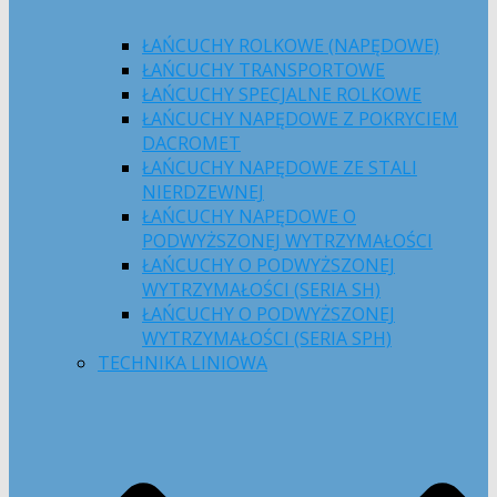
ŁAŃCUCHY ROLKOWE (NAPĘDOWE)
ŁAŃCUCHY TRANSPORTOWE
ŁAŃCUCHY SPECJALNE ROLKOWE
ŁAŃCUCHY NAPĘDOWE Z POKRYCIEM
DACROMET
ŁAŃCUCHY NAPĘDOWE ZE STALI
NIERDZEWNEJ
ŁAŃCUCHY NAPĘDOWE O
PODWYŻSZONEJ WYTRZYMAŁOŚCI
ŁAŃCUCHY O PODWYŻSZONEJ
WYTRZYMAŁOŚCI (SERIA SH)
ŁAŃCUCHY O PODWYŻSZONEJ
WYTRZYMAŁOŚCI (SERIA SPH)
TECHNIKA LINIOWA