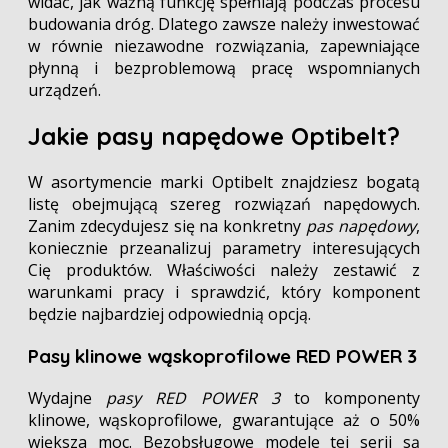
widać, jak ważną funkcję spełniają podczas procesu
budowania dróg. Dlatego zawsze należy inwestować
w równie niezawodne rozwiązania, zapewniające
płynną i bezproblemową pracę wspomnianych
urządzeń.
Jakie pasy napędowe Optibelt?
W asortymencie marki Optibelt znajdziesz bogatą
listę obejmującą szereg rozwiązań napędowych.
Zanim zdecydujesz się na konkretny
pas napędowy
,
koniecznie przeanalizuj parametry interesujących
Cię produktów. Właściwości należy zestawić z
warunkami pracy i sprawdzić, który komponent
będzie najbardziej odpowiednią opcją.
Pasy klinowe wąskoprofilowe RED POWER 3
Wydajne
pasy RED POWER 3
to komponenty
klinowe, wąskoprofilowe, gwarantujące aż o 50%
większa moc. Bezobsługowe modele tej serii są