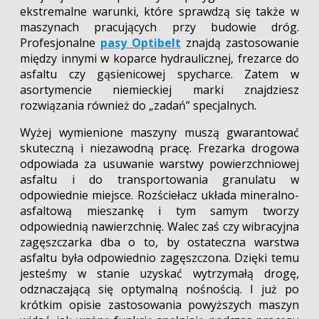
ekstremalne warunki, które sprawdzą się także w
maszynach pracujących przy budowie dróg.
Profesjonalne
pasy Optibelt
znajdą zastosowanie
między innymi w koparce hydraulicznej, frezarce do
asfaltu czy gąsienicowej spycharce. Zatem w
asortymencie niemieckiej marki znajdziesz
rozwiązania również do „zadań” specjalnych.
Wyżej wymienione maszyny muszą gwarantować
skuteczną i niezawodną pracę. Frezarka drogowa
odpowiada za usuwanie warstwy powierzchniowej
asfaltu i do transportowania granulatu w
odpowiednie miejsce. Rozściełacz układa mineralno-
asfaltową mieszankę i tym samym tworzy
odpowiednią nawierzchnię. Walec zaś czy wibracyjna
zagęszczarka dba o to, by ostateczna warstwa
asfaltu była odpowiednio zagęszczona. Dzięki temu
jesteśmy w stanie uzyskać wytrzymałą drogę,
odznaczającą się optymalną nośnością. I już po
krótkim opisie zastosowania powyższych maszyn