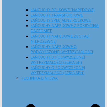
ŁAŃCUCHY ROLKOWE (NAPĘDOWE)
ŁAŃCUCHY TRANSPORTOWE
ŁAŃCUCHY SPECJALNE ROLKOWE
ŁAŃCUCHY NAPĘDOWE Z POKRYCIEM
DACROMET
ŁAŃCUCHY NAPĘDOWE ZE STALI
NIERDZEWNEJ
ŁAŃCUCHY NAPĘDOWE O
PODWYŻSZONEJ WYTRZYMAŁOŚCI
ŁAŃCUCHY O PODWYŻSZONEJ
WYTRZYMAŁOŚCI (SERIA SH)
ŁAŃCUCHY O PODWYŻSZONEJ
WYTRZYMAŁOŚCI (SERIA SPH)
TECHNIKA LINIOWA