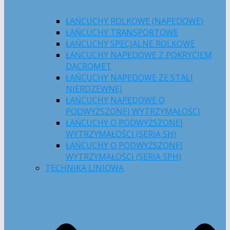
ŁAŃCUCHY ROLKOWE (NAPĘDOWE)
ŁAŃCUCHY TRANSPORTOWE
ŁAŃCUCHY SPECJALNE ROLKOWE
ŁAŃCUCHY NAPĘDOWE Z POKRYCIEM
DACROMET
ŁAŃCUCHY NAPĘDOWE ZE STALI
NIERDZEWNEJ
ŁAŃCUCHY NAPĘDOWE O
PODWYŻSZONEJ WYTRZYMAŁOŚCI
ŁAŃCUCHY O PODWYŻSZONEJ
WYTRZYMAŁOŚCI (SERIA SH)
ŁAŃCUCHY O PODWYŻSZONEJ
WYTRZYMAŁOŚCI (SERIA SPH)
TECHNIKA LINIOWA