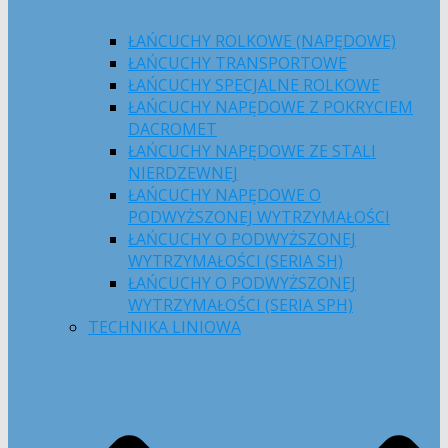
ŁAŃCUCHY ROLKOWE (NAPĘDOWE)
ŁAŃCUCHY TRANSPORTOWE
ŁAŃCUCHY SPECJALNE ROLKOWE
ŁAŃCUCHY NAPĘDOWE Z POKRYCIEM
DACROMET
ŁAŃCUCHY NAPĘDOWE ZE STALI
NIERDZEWNEJ
ŁAŃCUCHY NAPĘDOWE O
PODWYŻSZONEJ WYTRZYMAŁOŚCI
ŁAŃCUCHY O PODWYŻSZONEJ
WYTRZYMAŁOŚCI (SERIA SH)
ŁAŃCUCHY O PODWYŻSZONEJ
WYTRZYMAŁOŚCI (SERIA SPH)
TECHNIKA LINIOWA